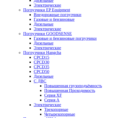
Дизельные
Электрические
Погрузчики EP Equipment
Внедорожные погрузчики
Газовые и бензиновые
Дизельные
Электрические
Погрузчики GOODSENSE
Газовые и бензиновые погрузчики
Дизельные
Электрические
Погрузчики Hangcha
CPCD15
CPCD30
CPCD35
CPCD50
Дизельные
С ДВС
Повышенная грузоподъёмность
Повышенная Проходимость
Серия XF
Серия А
Электрические
Трехопорные
Четырехопорные