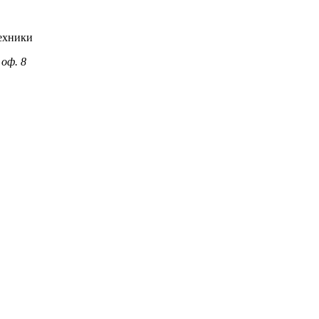
ехники
 оф. 8