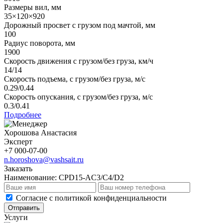
Размеры вил, мм
35×120×920
Дорожный просвет с грузом под мачтой, мм
100
Радиус поворота, мм
1900
Скорость движения с грузом/без груза, км/ч
14/14
Скорость подъема, с грузом/без груза, м/с
0.29/0.44
Скорость опускания, с грузом/без груза, м/с
0.3/0.41
Подробнее
Хорошова Анастасия
Эксперт
+7 000-07-00
n.horoshova@vashsait.ru
Заказать
Наименование:
CPD15-AC3/C4/D2
Cогласие с
политикой конфиденциальности
Отправить
Услуги