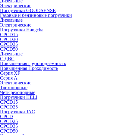
Дизельные
Электрические
Погрузчики GOODSENSE
Газовые и бензиновые погрузчики
Дизельные
Электрические
Погрузчики Hangcha
CPCD15
CPCD30
CPCD35
CPCD50
Дизельные
С ДВС
Повышенная грузоподъёмность
Повышенная Проходимость
Серия XF
Серия А
Электрические
Трехопорные
Четырехопорные
Погрузчики HELI
CPCD15
CPCD25
Погрузчики JAC
CPCD
CPCD25
CPCD35
CPCD50