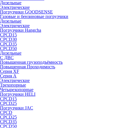
Дизельные
Электрические
Погрузчики GOODSENSE
Газовые и бензиновые погрузчики
Дизельные
Электрические
Погрузчики Hangcha
CPCD15
CPCD30
CPCD35
CPCD50
Дизельные
С ДВС
Повышенная грузоподъёмность
Повышенная Проходимость
Серия XF
Серия А
Электрические
Трехопорные
Четырехопорные
Погрузчики HELI
CPCD15
CPCD25
Погрузчики JAC
CPCD
CPCD25
CPCD35
CPCD50