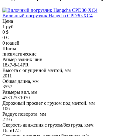
Вилочный погрузчик Hangcha CPD30-XC4
Цена
1 руб
0 $
0 €
0 юаней
Шины
пневматические
Размер задних шин
18x7-8-14PR
Высота с опущенной мачтой, мм
2011
Общая длина, мм
3557
Размеры вил, мм
45×125×1070
Дорожный просвет с грузом под мачтой, мм
106
Радиус поворота, мм
2195
Скорость движения с грузом/без груза, км/ч
16.5/17.5
Скорость подъема, с грузом/без груза, м/с