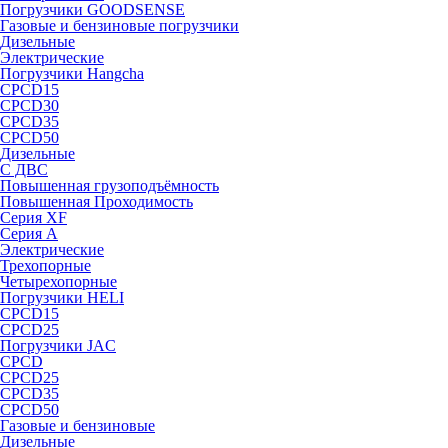
Погрузчики GOODSENSE
Газовые и бензиновые погрузчики
Дизельные
Электрические
Погрузчики Hangcha
CPCD15
CPCD30
CPCD35
CPCD50
Дизельные
С ДВС
Повышенная грузоподъёмность
Повышенная Проходимость
Серия XF
Серия А
Электрические
Трехопорные
Четырехопорные
Погрузчики HELI
CPCD15
CPCD25
Погрузчики JAC
CPCD
CPCD25
CPCD35
CPCD50
Газовые и бензиновые
Дизельные