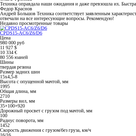
Техника оправдала наши ожидания и даже превзошла их. Быстра
Федор Краснов
Андрей Большов Техника соответствует заявленным характерист
отвечали на все интересующие вопросы. Рекомендую!
Недавно просмотренные товары
CPDS15-AC6/Z6/D6
Цена
980 000 руб
11 927 $
10 334 €
80 556 юаней
Шины
твердая резина
Размер задних шин
15х4,5-8
Высота с опущенной мачтой, мм
1995
Общая длина, мм
2710
Размеры вил, мм
35×100×920
Дорожный просвет с грузом под мачтой, мм
100
Радиус поворота, мм
1452
Скорость движения с грузом/без груза, км/ч
16/16