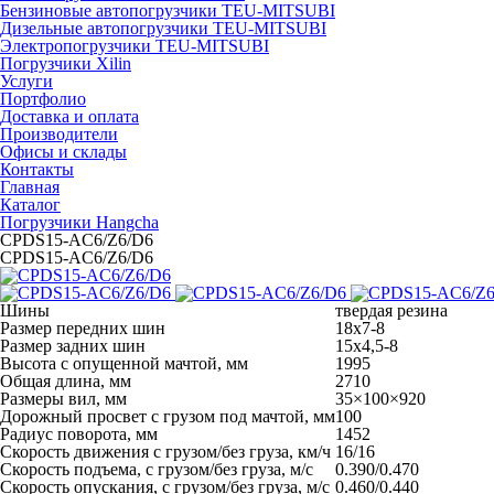
Бензиновые автопогрузчики TEU-MITSUBI
Дизельные автопогрузчики TEU-MITSUBI
Электропогрузчики TEU-MITSUBI
Погрузчики Xilin
Услуги
Портфолио
Доставка и оплата
Производители
Офисы и склады
Контакты
Главная
Каталог
Погрузчики Hangcha
CPDS15-AC6/Z6/D6
CPDS15-AC6/Z6/D6
Шины
твердая резина
Размер передних шин
18х7-8
Размер задних шин
15х4,5-8
Высота с опущенной мачтой, мм
1995
Общая длина, мм
2710
Размеры вил, мм
35×100×920
Дорожный просвет с грузом под мачтой, мм
100
Радиус поворота, мм
1452
Скорость движения с грузом/без груза, км/ч
16/16
Скорость подъема, с грузом/без груза, м/с
0.390/0.470
Скорость опускания, с грузом/без груза, м/с
0.460/0.440