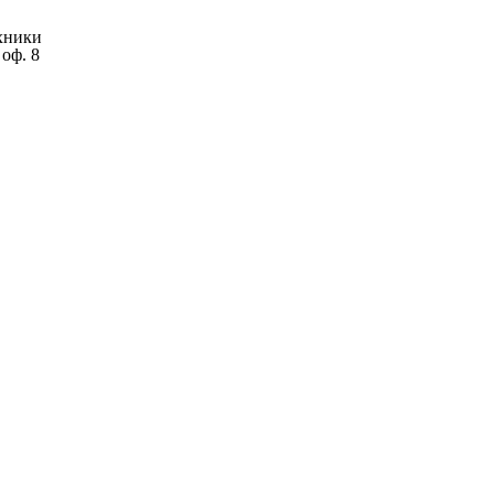
хники
оф. 8