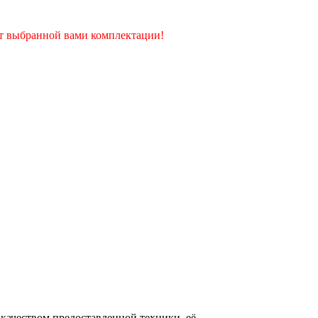
от выбранной вами комплектации!
качеством предоставленной техники, её