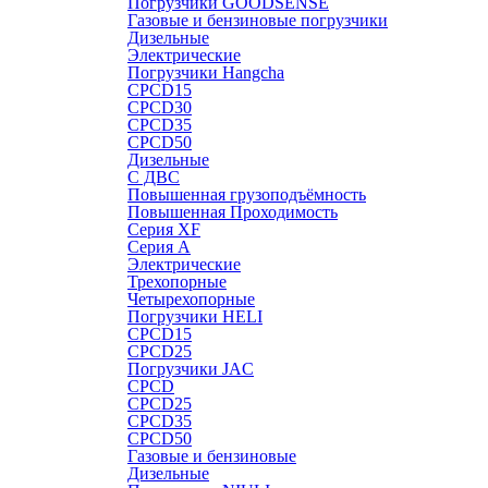
Погрузчики GOODSENSE
Газовые и бензиновые погрузчики
Дизельные
Электрические
Погрузчики Hangcha
CPCD15
CPCD30
CPCD35
CPCD50
Дизельные
С ДВС
Повышенная грузоподъёмность
Повышенная Проходимость
Серия XF
Серия А
Электрические
Трехопорные
Четырехопорные
Погрузчики HELI
CPCD15
CPCD25
Погрузчики JAC
CPCD
CPCD25
CPCD35
CPCD50
Газовые и бензиновые
Дизельные