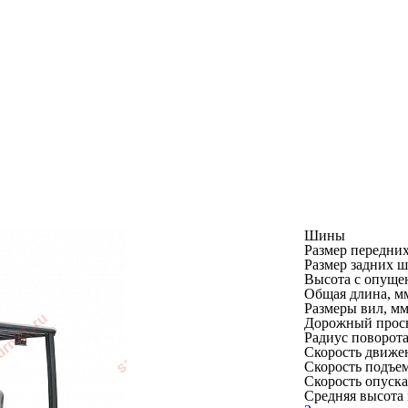
Шины
Размер передни
Размер задних 
Высота с опуще
Общая длина, м
Размеры вил, м
Дорожный просве
Радиус поворота
Скорость движен
Скорость подъема
Скорость опускан
Средняя высота