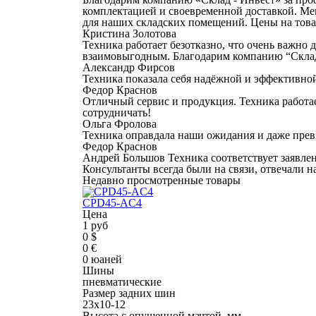
комплектацией и своевременной доставкой. М
для наших складских помещений. Цены на това
Кристина Золотова
Техника работает безотказно, что очень важно
взаимовыгодным. Благодарим компанию “Склад 
Александр Фирсов
Техника показала себя надёжной и эффективной
Федор Краснов
Отличный сервис и продукция. Техника работае
сотрудничать!
Ольга Фролова
Техника оправдала наши ожидания и даже прев
Федор Краснов
Андрей Большов Техника соответствует заявле
Консультанты всегда были на связи, отвечали 
Недавно просмотренные товары
CPD45-AС4
Цена
1 руб
0 $
0 €
0 юаней
Шины
пневматические
Размер задних шин
23х10-12
Высота с опущенной мачтой, мм