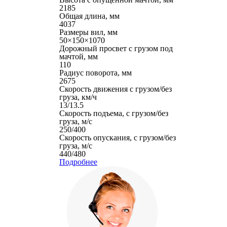
2185
Общая длина, мм
4037
Размеры вил, мм
50×150×1070
Дорожный просвет с грузом под
мачтой, мм
110
Радиус поворота, мм
2675
Скорость движения с грузом/без
груза, км/ч
13/13.5
Скорость подъема, с грузом/без
груза, м/с
250/400
Скорость опускания, с грузом/без
груза, м/с
440/480
Подробнее