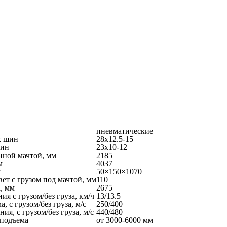
пневматические
х шин
28х12.5-15
шин
23х10-12
нной мачтой, мм
2185
м
4037
м
50×150×1070
т с грузом под мачтой, мм
110
, мм
2675
ия с грузом/без груза, км/ч
13/13.5
, с грузом/без груза, м/с
250/400
ия, с грузом/без груза, м/с
440/480
 подъема
от 3000-6000 мм