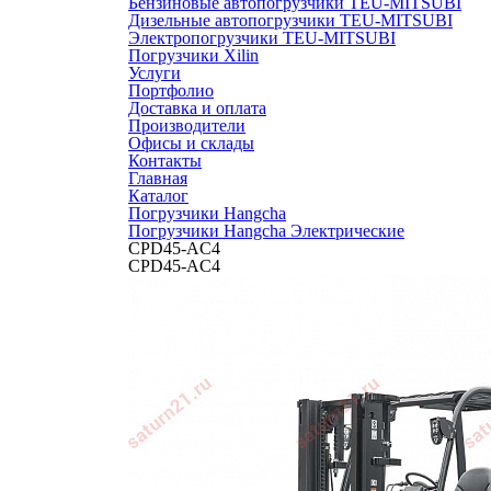
Бензиновые автопогрузчики TEU-MITSUBI
Дизельные автопогрузчики TEU-MITSUBI
Электропогрузчики TEU-MITSUBI
Погрузчики Xilin
Услуги
Портфолио
Доставка и оплата
Производители
Офисы и склады
Контакты
Главная
Каталог
Погрузчики Hangcha
Погрузчики Hangcha Электрические
CPD45-AС4
CPD45-AС4