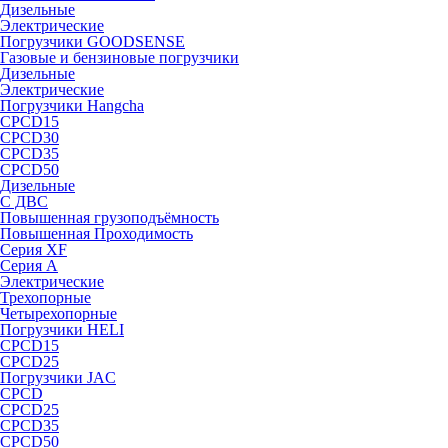
Дизельные
Электрические
Погрузчики GOODSENSE
Газовые и бензиновые погрузчики
Дизельные
Электрические
Погрузчики Hangcha
CPCD15
CPCD30
CPCD35
CPCD50
Дизельные
С ДВС
Повышенная грузоподъёмность
Повышенная Проходимость
Серия XF
Серия А
Электрические
Трехопорные
Четырехопорные
Погрузчики HELI
CPCD15
CPCD25
Погрузчики JAC
CPCD
CPCD25
CPCD35
CPCD50