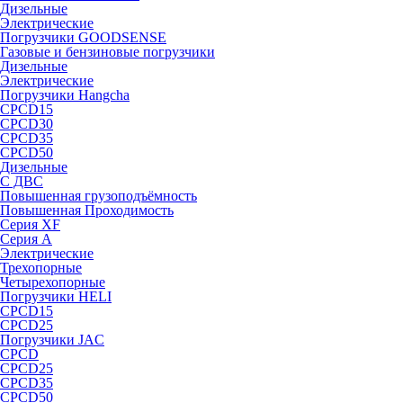
Дизельные
Электрические
Погрузчики GOODSENSE
Газовые и бензиновые погрузчики
Дизельные
Электрические
Погрузчики Hangcha
CPCD15
CPCD30
CPCD35
CPCD50
Дизельные
С ДВС
Повышенная грузоподъёмность
Повышенная Проходимость
Серия XF
Серия А
Электрические
Трехопорные
Четырехопорные
Погрузчики HELI
CPCD15
CPCD25
Погрузчики JAC
CPCD
CPCD25
CPCD35
CPCD50