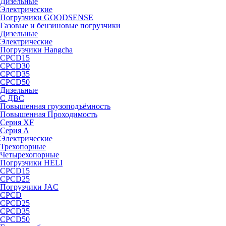
Дизельные
Электрические
Погрузчики GOODSENSE
Газовые и бензиновые погрузчики
Дизельные
Электрические
Погрузчики Hangcha
CPCD15
CPCD30
CPCD35
CPCD50
Дизельные
С ДВС
Повышенная грузоподъёмность
Повышенная Проходимость
Серия XF
Серия А
Электрические
Трехопорные
Четырехопорные
Погрузчики HELI
CPCD15
CPCD25
Погрузчики JAC
CPCD
CPCD25
CPCD35
CPCD50