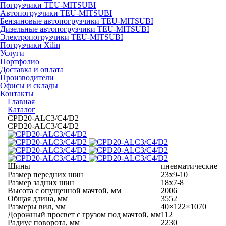
Погрузчики TEU-MITSUBI
Автопогрузчики TEU-MITSUBI
Бензиновые автопогрузчики TEU-MITSUBI
Дизельные автопогрузчики TEU-MITSUBI
Электропогрузчики TEU-MITSUBI
Погрузчики Xilin
Услуги
Портфолио
Доставка и оплата
Производители
Офисы и склады
Контакты
Главная
Каталог
CPD20-ALC3/C4/D2
CPD20-ALC3/C4/D2
Шины
пневматические
Размер передних шин
23х9-10
Размер задних шин
18х7-8
Высота с опущенной мачтой, мм
2006
Общая длина, мм
3552
Размеры вил, мм
40×122×1070
Дорожный просвет с грузом под мачтой, мм
112
Радиус поворота, мм
2230