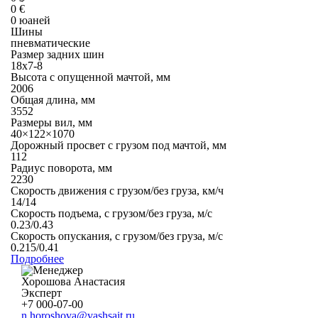
0 €
0 юаней
Шины
пневматические
Размер задних шин
18х7-8
Высота с опущенной мачтой, мм
2006
Общая длина, мм
3552
Размеры вил, мм
40×122×1070
Дорожный просвет с грузом под мачтой, мм
112
Радиус поворота, мм
2230
Скорость движения с грузом/без груза, км/ч
14/14
Скорость подъема, с грузом/без груза, м/с
0.23/0.43
Скорость опускания, с грузом/без груза, м/с
0.215/0.41
Подробнее
Хорошова Анастасия
Эксперт
+7 000-07-00
n.horoshova@vashsait.ru