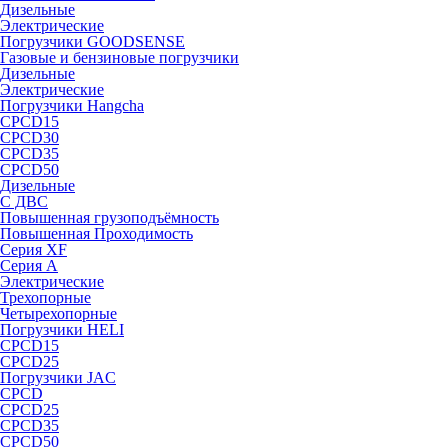
Дизельные
Электрические
Погрузчики GOODSENSE
Газовые и бензиновые погрузчики
Дизельные
Электрические
Погрузчики Hangcha
CPCD15
CPCD30
CPCD35
CPCD50
Дизельные
С ДВС
Повышенная грузоподъёмность
Повышенная Проходимость
Серия XF
Серия А
Электрические
Трехопорные
Четырехопорные
Погрузчики HELI
CPCD15
CPCD25
Погрузчики JAC
CPCD
CPCD25
CPCD35
CPCD50