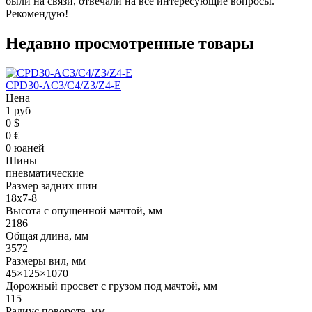
были на связи, отвечали на все интересующие вопросы.
Рекомендую!
Недавно просмотренные товары
CPD30-AC3/C4/Z3/Z4-E
Цена
1 руб
0 $
0 €
0 юаней
Шины
пневматические
Размер задних шин
18х7-8
Высота с опущенной мачтой, мм
2186
Общая длина, мм
3572
Размеры вил, мм
45×125×1070
Дорожный просвет с грузом под мачтой, мм
115
Радиус поворота, мм