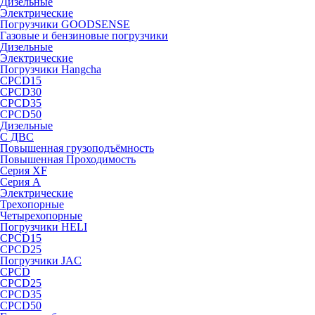
Дизельные
Электрические
Погрузчики GOODSENSE
Газовые и бензиновые погрузчики
Дизельные
Электрические
Погрузчики Hangcha
CPCD15
CPCD30
CPCD35
CPCD50
Дизельные
С ДВС
Повышенная грузоподъёмность
Повышенная Проходимость
Серия XF
Серия А
Электрические
Трехопорные
Четырехопорные
Погрузчики HELI
CPCD15
CPCD25
Погрузчики JAC
CPCD
CPCD25
CPCD35
CPCD50