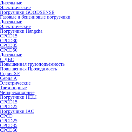
Дизельные
Электрические
Погрузчики GOODSENSE
Газовые и бензиновые погрузчики
Дизельные
Электрические
Погрузчики Hangcha
CPCD15
CPCD30
CPCD35
CPCD50
Дизельные
С ДВС
Повышенная грузоподъёмность
Повышенная Проходимость
Серия XF
Серия А
Электрические
Трехопорные
Четырехопорные
Погрузчики HELI
CPCD15
CPCD25
Погрузчики JAC
CPCD
CPCD25
CPCD35
CPCD50