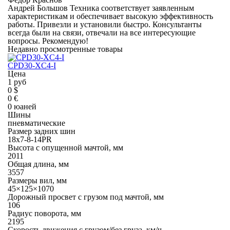
Андрей Большов Техника соответствует заявленным
характеристикам и обеспечивает высокую эффективность
работы. Привезли и установили быстро. Консультанты
всегда были на связи, отвечали на все интересующие
вопросы. Рекомендую!
Недавно просмотренные товары
CPD30-XC4-I
Цена
1 руб
0 $
0 €
0 юаней
Шины
пневматические
Размер задних шин
18x7-8-14PR
Высота с опущенной мачтой, мм
2011
Общая длина, мм
3557
Размеры вил, мм
45×125×1070
Дорожный просвет с грузом под мачтой, мм
106
Радиус поворота, мм
2195
Скорость движения с грузом/без груза, км/ч