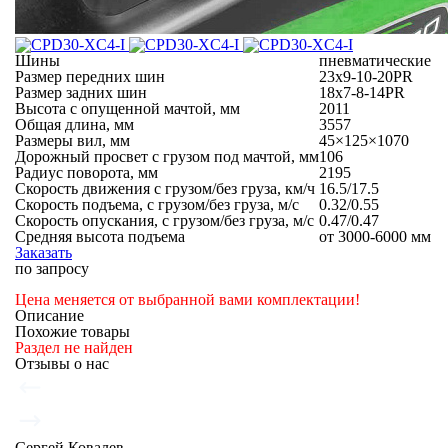
Шины
пневматические
Размер передних шин
23x9-10-20PR
Размер задних шин
18x7-8-14PR
Высота с опущенной мачтой, мм
2011
Общая длина, мм
3557
Размеры вил, мм
45×125×1070
Дорожный просвет с грузом под мачтой, мм
106
Радиус поворота, мм
2195
Скорость движения с грузом/без груза, км/ч
16.5/17.5
Скорость подъема, с грузом/без груза, м/с
0.32/0.55
Скорость опускания, с грузом/без груза, м/с
0.47/0.47
Средняя высота подъема
от 3000-6000 мм
Заказать
по запросу
Цена меняется от выбранной вами комплектации!
Описание
Похожие товары
Раздел не найден
Отзывы о нас
Сергей Ковалев