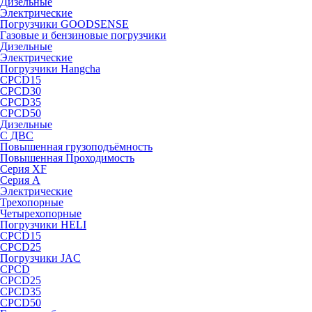
Дизельные
Электрические
Погрузчики GOODSENSE
Газовые и бензиновые погрузчики
Дизельные
Электрические
Погрузчики Hangcha
CPCD15
CPCD30
CPCD35
CPCD50
Дизельные
С ДВС
Повышенная грузоподъёмность
Повышенная Проходимость
Серия XF
Серия А
Электрические
Трехопорные
Четырехопорные
Погрузчики HELI
CPCD15
CPCD25
Погрузчики JAC
CPCD
CPCD25
CPCD35
CPCD50