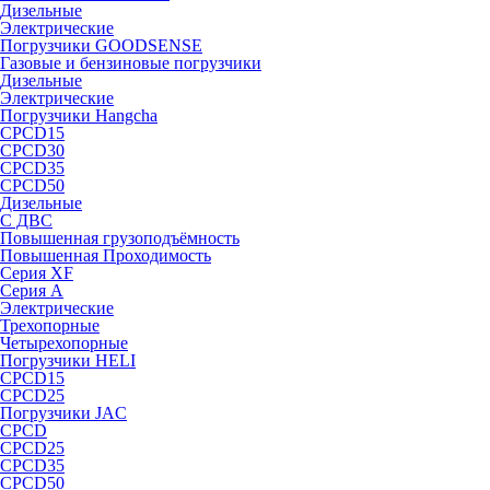
Дизельные
Электрические
Погрузчики GOODSENSE
Газовые и бензиновые погрузчики
Дизельные
Электрические
Погрузчики Hangcha
CPCD15
CPCD30
CPCD35
CPCD50
Дизельные
С ДВС
Повышенная грузоподъёмность
Повышенная Проходимость
Серия XF
Серия А
Электрические
Трехопорные
Четырехопорные
Погрузчики HELI
CPCD15
CPCD25
Погрузчики JAC
CPCD
CPCD25
CPCD35
CPCD50