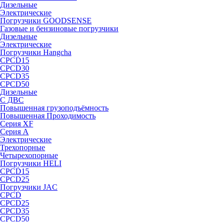
Дизельные
Электрические
Погрузчики GOODSENSE
Газовые и бензиновые погрузчики
Дизельные
Электрические
Погрузчики Hangcha
CPCD15
CPCD30
CPCD35
CPCD50
Дизельные
С ДВС
Повышенная грузоподъёмность
Повышенная Проходимость
Серия XF
Серия А
Электрические
Трехопорные
Четырехопорные
Погрузчики HELI
CPCD15
CPCD25
Погрузчики JAC
CPCD
CPCD25
CPCD35
CPCD50