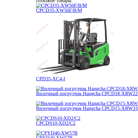
Похожие товары
CPCD35-XW56F/B/M
CPD35-XC4-I
Вилочный погрузчик Hangcha CPCD18-XRW22
Вилочный погрузчик Hangcha CPCD15-XRW33
CPCDS10-XD2/C2
CPYD40-XW57B