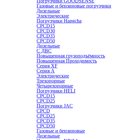
Погрузчики GOODSENSE
Газовые и бензиновые погрузчики
Дизельные
Электрические
Погрузчики Hangcha
CPCD15
CPCD30
CPCD35
CPCD50
Дизельные
С ДВС
Повышенная грузоподъёмность
Повышенная Проходимость
Серия XF
Серия А
Электрические
Трехопорные
Четырехопорные
Погрузчики HELI
CPCD15
CPCD25
Погрузчики JAC
CPCD
CPCD25
CPCD35
CPCD50
Газовые и бензиновые
Дизельные