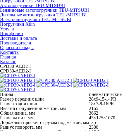
Погрузчики TEU-MITSUBI
Автопогрузчики TEU-MITSUBI
Бензиновые автопогрузчики TEU-MITSUBI
Дизельные автопогрузчики TEU-MITSUBI
Электропогрузчики TEU-MITSUBI
Погрузчики Xilin
Услуги
Портфолио
Доставка и оплата
Производители
Офисы и склады
Контакты
Главная
Каталог
CPD30-AED2-I
CPD30-AED2-I
Шины
пневматические
Размер передних шин
28x9-15-14PR
Размер задних шин
18x7-8-16PR
Высота с опущенной мачтой, мм
2165
Общая длина, мм
3662
Размеры вил, мм
45×125×1070
Дорожный просвет с грузом под мачтой, мм
135
Радиус поворота, мм
2380