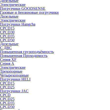
Дизельные
Электрические
Погрузчики GOODSENSE
Газовые и бензиновые погрузчики
Дизельные
Электрические
Погрузчики Hangcha
CPCD15
CPCD30
CPCD35
CPCD50
Дизельные
С ДВС
Повышенная грузоподъёмность
Повышенная Проходимость
Серия XF
Серия А
Электрические
Трехопорные
Четырехопорные
Погрузчики HELI
CPCD15
CPCD25
Погрузчики JAC
CPCD
CPCD25
CPCD35
CPCD50