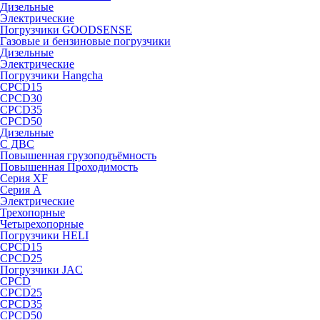
Дизельные
Электрические
Погрузчики GOODSENSE
Газовые и бензиновые погрузчики
Дизельные
Электрические
Погрузчики Hangcha
CPCD15
CPCD30
CPCD35
CPCD50
Дизельные
С ДВС
Повышенная грузоподъёмность
Повышенная Проходимость
Серия XF
Серия А
Электрические
Трехопорные
Четырехопорные
Погрузчики HELI
CPCD15
CPCD25
Погрузчики JAC
CPCD
CPCD25
CPCD35
CPCD50