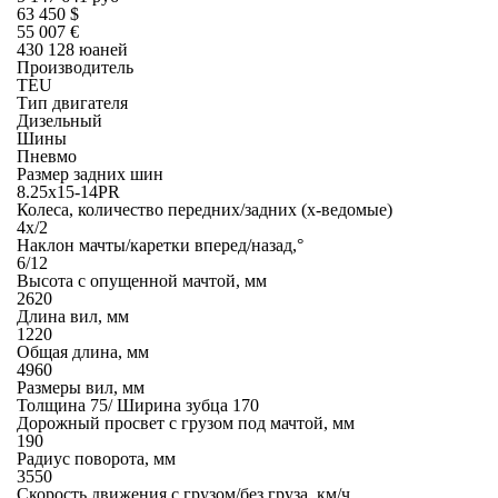
63 450 $
55 007 €
430 128 юаней
Производитель
TEU
Тип двигателя
Дизельный
Шины
Пневмо
Размер задних шин
8.25x15-14PR
Колеса, количество передних/задних (х-ведомые)
4х/2
Наклон мачты/каретки вперед/назад,°
6/12
Высота с опущенной мачтой, мм
2620
Длина вил, мм
1220
Общая длина, мм
4960
Размеры вил, мм
Толщина 75/ Ширина зубца 170
Дорожный просвет с грузом под мачтой, мм
190
Радиус поворота, мм
3550
Скорость движения с грузом/без груза, км/ч