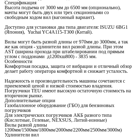
Спецификация
Высота подъема от 3000 мм до 6500 мм (опционально),
мачты могут быть двух или трех секционными со
свободным ходом вил (вагонный вариант).
Доступно для установки два типа двигателя: ISUZU 6BG1
(Япония), Yuchai YC4A115-T300 (Китай).
Вилы могут быть разной длины от 970мм до 3000мм, а так
же как опция - удлинители вил разной длины. При этом
AST (ширина прохода при штабелировании под прямым
углом с поддонами д1200хш800) - 3835 мм.
Особенности
Комфортная посадка, защита от вибрации и отличный обзор
делает работу оператора комфортной и снижает усталость.
Надежность и производительность машины сочетаются с
приемлемой ценой и низкой стоимостью владения.
Погрузчики TEU имеют высокую остаточную стоимость на
вторичном рынке.
Дополнительные опции
Газобаллонное оборудование (ГБО) для бензиновых
погрузчиков
Для электрических погрузчиков АКБ разного типа
(Кислотные, Гелевые, NEXSUS, Литий-ионные)
Вилы разной длины
1200мм/1500мм/1800мм/2000мм/2200мм/2500мм/3000м)
Удлинители вил