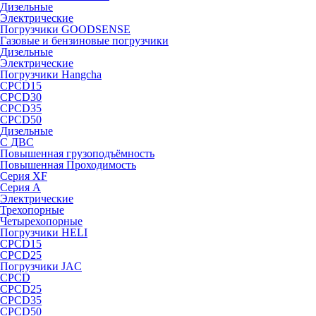
Дизельные
Электрические
Погрузчики GOODSENSE
Газовые и бензиновые погрузчики
Дизельные
Электрические
Погрузчики Hangcha
CPCD15
CPCD30
CPCD35
CPCD50
Дизельные
С ДВС
Повышенная грузоподъёмность
Повышенная Проходимость
Серия XF
Серия А
Электрические
Трехопорные
Четырехопорные
Погрузчики HELI
CPCD15
CPCD25
Погрузчики JAC
CPCD
CPCD25
CPCD35
CPCD50