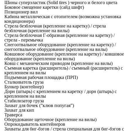
Шины суперэластик (Solid tires ) черного и белого цвета
Боковое смещение каретки (сайд шифт)
Позиционер вил
Кабина металлическая с отопителем (возможна установка
кондиционера)
Стрела безблочная (крепление на каретку) / стрела
безблочная (крепление на вилы)
Стрела безблочная Г-образная (крепление на каретку) /
стрела - перемычка
Снегоотвальное оборудование (крепление на каретку) /
снегоотвальное оборудование (крепление на вилы)
Ковшовое оборудование (крепление на каретку) / ковшовое
оборудование (крепление на вилы)
Ковш с механическим приводом (крепление на вилы)
Съемная каретка (расширитель) / съемный (расширитель) с
креплением на вилы
Подъемная рабочая площадка (ПРП)
Сталкиватель груза
Бункер (контейнер)
Дорн (штырь) с креплением на каретку / дорн (штырь) с
креплением на вилы
Стабилизатор груза
Захват для бочек (”клюв попугая”)
Захват для кип
Траверса
Оборудование щеточное (крепление на вилы)
Опрокидыватель контейнеров
Захваты для биг-бэгов / стрела специальная для биг-бэгов с