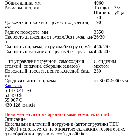
Общая длина, мм
4960
Размеры вил, мм
Толщина 75/
Ширина зубца
170
Дорожный просвет с грузом под мачтой,
190
мм
Радиус поворота, мм
3550
Скорость движения с грузом/без груза, км/
26/30
ч
Скорость подъема, с грузом/без груза, м/с
450/550
Скорость опускания, с грузом/без груза, м/
450/500
с
Тип управления (ручной, самоходный,
С сидячим
стоячий, сидячий, сборщик заказов)
местом
Дорожный просвет, центр колесной базы,
230
мм
Средняя высота подъема
от 3000-6000 мм
Заказать
5 147 641 руб
63 450 $
55 007 €
430 128 юаней
Цена меняется от выбранной вами комплектации!
Описание
Дизельный вилочный погрузчик (автопогрузчик) TEU
FD80T используется на открытых складских территориях
для обработки грузов массой до 8000кг.