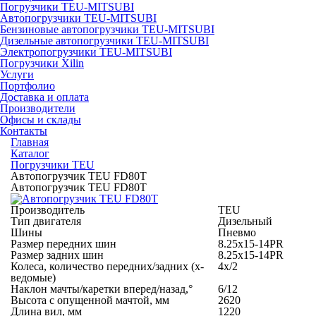
Погрузчики TEU-MITSUBI
Автопогрузчики TEU-MITSUBI
Бензиновые автопогрузчики TEU-MITSUBI
Дизельные автопогрузчики TEU-MITSUBI
Электропогрузчики TEU-MITSUBI
Погрузчики Xilin
Услуги
Портфолио
Доставка и оплата
Производители
Офисы и склады
Контакты
Главная
Каталог
Погрузчики TEU
Автопогрузчик TEU FD80T
Автопогрузчик TEU FD80T
Производитель
TEU
Тип двигателя
Дизельный
Шины
Пневмо
Размер передних шин
8.25x15-14PR
Размер задних шин
8.25x15-14PR
Колеса, количество передних/задних (х-
4х/2
ведомые)
Наклон мачты/каретки вперед/назад,°
6/12
Высота с опущенной мачтой, мм
2620
Длина вил, мм
1220