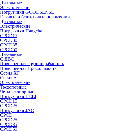
Дизельные
Электрические
Погрузчики GOODSENSE
Газовые и бензиновые погрузчики
Дизельные
Электрические
Погрузчики Hangcha
CPCD15
CPCD30
CPCD35
CPCD50
Дизельные
С ДВС
Повышенная грузоподъёмность
Повышенная Проходимость
Серия XF
Серия А
Электрические
Трехопорные
Четырехопорные
Погрузчики HELI
CPCD15
CPCD25
Погрузчики JAC
CPCD
CPCD25
CPCD35
CPCD50