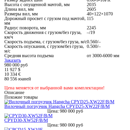
Высота с опущенной мачтой, мм
2035
Длина вил, мм
2605
Размеры вил, мм
40×122×1070
Дорожный просвет с грузом под мачтой,
115
мм
Радиус поворота, мм
2245
Скорость движения с грузом/без груза,
–/19
км/ч
Скорость подъема, с грузом/без груза, м/с
0.560/–
Скорость опускания, с грузом/без груза,
0.500/–
м/с
Средняя высота подъема
от 3000-6000 мм
Заказать
980 000 руб
11 927 $
10 334 €
80 556 юаней
Цена меняется от выбранной вами комплектации!
Описание
Похожие товары
Вилочный погрузчик Hangcha CPYD25-XW22F/B/M
Цена: 980 000 руб
CPYD30-XW52F/B/M
Цена: 980 000 руб