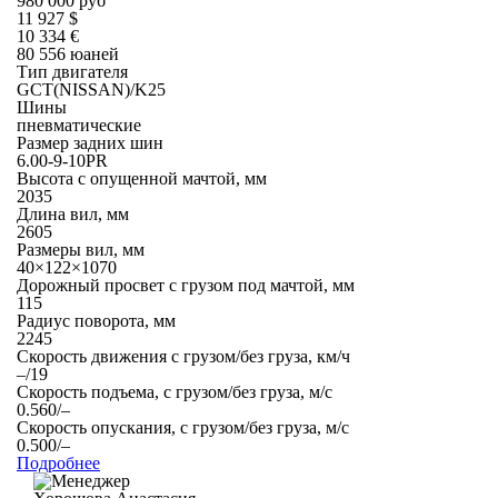
980 000 руб
11 927 $
10 334 €
80 556 юаней
Тип двигателя
GCT(NISSAN)/K25
Шины
пневматические
Размер задних шин
6.00-9-10PR
Высота с опущенной мачтой, мм
2035
Длина вил, мм
2605
Размеры вил, мм
40×122×1070
Дорожный просвет с грузом под мачтой, мм
115
Радиус поворота, мм
2245
Скорость движения с грузом/без груза, км/ч
–/19
Скорость подъема, с грузом/без груза, м/с
0.560/–
Скорость опускания, с грузом/без груза, м/с
0.500/–
Подробнее