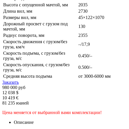
Высота с опущенной мачтой, мм
2035
Длина вил, мм
2730
Размеры вил, мм
45×122×1070
Дорожный просвет с грузом под
130
мачтой, мм
Радиус поворота, мм
2355
Скорость движения с грузом/без
–/17,9
груза, км/ч
Скорость подъема, с грузом/без
0.450/–
груза, м/с
Скорость опускания, с грузом/без
0.500/–
груза, м/с
Средняя высота подъема
от 3000-6000 мм
Заказать
980 000 руб
12 038 $
10 419 €
81 235 юаней
Цена меняется от выбранной вами комплектации!
Описание