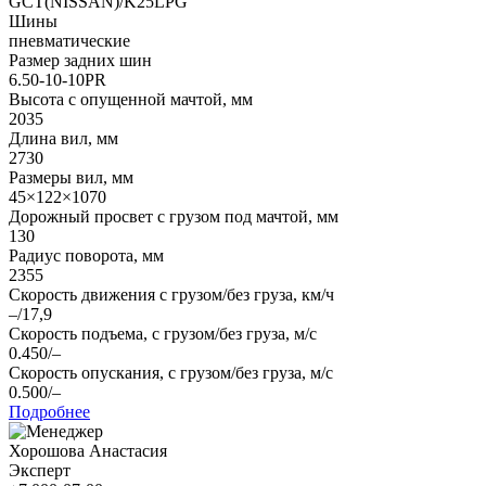
GCT(NISSAN)/K25LPG
Шины
пневматические
Размер задних шин
6.50-10-10PR
Высота с опущенной мачтой, мм
2035
Длина вил, мм
2730
Размеры вил, мм
45×122×1070
Дорожный просвет с грузом под мачтой, мм
130
Радиус поворота, мм
2355
Скорость движения с грузом/без груза, км/ч
–/17,9
Скорость подъема, с грузом/без груза, м/с
0.450/–
Скорость опускания, с грузом/без груза, м/с
0.500/–
Подробнее
Хорошова Анастасия
Эксперт