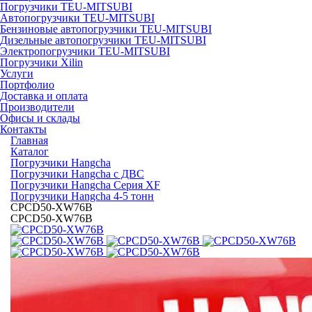
Погрузчики TEU-MITSUBI
Автопогрузчики TEU-MITSUBI
Бензиновые автопогрузчики TEU-MITSUBI
Дизельные автопогрузчики TEU-MITSUBI
Электропогрузчики TEU-MITSUBI
Погрузчики Xilin
Услуги
Портфолио
Доставка и оплата
Производители
Офисы и склады
Контакты
Главная
Каталог
Погрузчики Hangcha
Погрузчики Hangcha с ДВС
Погрузчики Hangcha Серия XF
Погрузчики Hangcha 4-5 тонн
CPСD50-XW76B
CPСD50-XW76B