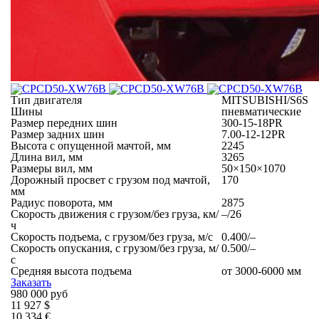
Тип двигателя
MITSUBISHI/S6S
Шины
пневматические
Размер передних шин
300-15-18PR
Размер задних шин
7.00-12-12PR
Высота с опущенной мачтой, мм
2245
Длина вил, мм
3265
Размеры вил, мм
50×150×1070
Дорожный просвет с грузом под мачтой,
170
мм
Радиус поворота, мм
2875
Скорость движения с грузом/без груза, км/
–/26
ч
Скорость подъема, с грузом/без груза, м/с
0.400/–
Скорость опускания, с грузом/без груза, м/
0.500/–
с
Средняя высота подъема
от 3000-6000 мм
Заказать
980 000 руб
11 927 $
10 334 €