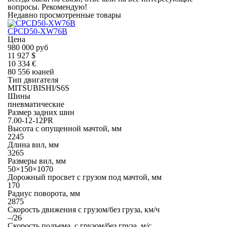
вопросы. Рекомендую!
Недавно просмотренные товары
CPСD50-XW76B
Цена
980 000 руб
11 927 $
10 334 €
80 556 юаней
Тип двигателя
MITSUBISHI/S6S
Шины
пневматические
Размер задних шин
7.00-12-12PR
Высота с опущенной мачтой, мм
2245
Длина вил, мм
3265
Размеры вил, мм
50×150×1070
Дорожный просвет с грузом под мачтой, мм
170
Радиус поворота, мм
2875
Скорость движения с грузом/без груза, км/ч
–/26
Скорость подъема, с грузом/без груза, м/с