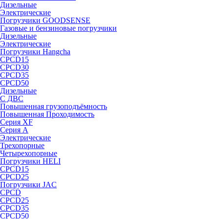
Дизельные
Электрические
Погрузчики GOODSENSE
Газовые и бензиновые погрузчики
Дизельные
Электрические
Погрузчики Hangcha
CPCD15
CPCD30
CPCD35
CPCD50
Дизельные
С ДВС
Повышенная грузоподъёмность
Повышенная Проходимость
Серия XF
Серия А
Электрические
Трехопорные
Четырехопорные
Погрузчики HELI
CPCD15
CPCD25
Погрузчики JAC
CPCD
CPCD25
CPCD35
CPCD50