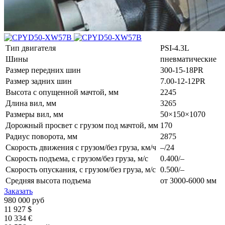
Тип двигателя
PSI-4.3L
Шины
пневматические
Размер передних шин
300-15-18PR
Размер задних шин
7.00-12-12PR
Высота с опущенной мачтой, мм
2245
Длина вил, мм
3265
Размеры вил, мм
50×150×1070
Дорожный просвет с грузом под мачтой, мм
170
Радиус поворота, мм
2875
Скорость движения с грузом/без груза, км/ч
–/24
Скорость подъема, с грузом/без груза, м/с
0.400/–
Скорость опускания, с грузом/без груза, м/с
0.500/–
Средняя высота подъема
от 3000-6000 мм
Заказать
980 000 руб
11 927 $
10 334 €