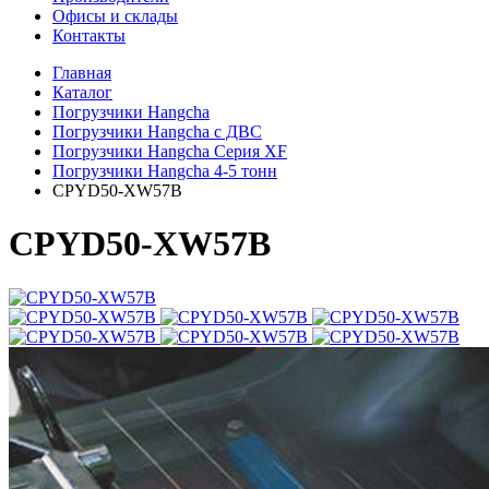
Офисы и склады
Контакты
Главная
Каталог
Погрузчики Hangcha
Погрузчики Hangcha с ДВС
Погрузчики Hangcha Серия XF
Погрузчики Hangcha 4-5 тонн
CPYD50-XW57B
CPYD50-XW57B