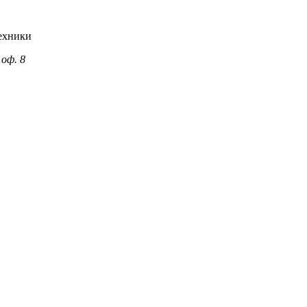
ехники
 оф. 8