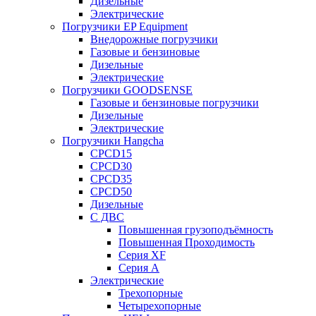
Дизельные
Электрические
Погрузчики EP Equipment
Внедорожные погрузчики
Газовые и бензиновые
Дизельные
Электрические
Погрузчики GOODSENSE
Газовые и бензиновые погрузчики
Дизельные
Электрические
Погрузчики Hangcha
CPCD15
CPCD30
CPCD35
CPCD50
Дизельные
С ДВС
Повышенная грузоподъёмность
Повышенная Проходимость
Серия XF
Серия А
Электрические
Трехопорные
Четырехопорные