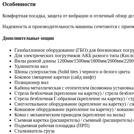
Особенности
Комфортная посадка, защита от вибрации и отличный обзор дел
Надежность и производительность машины сочетаются с прие
Дополнительные опции
Газобаллонное оборудование (ГБО) для бензиновых погр
Для электрических погрузчиков АКБ разного типа (Кис
Вилы разной длины 1200мм/1500мм/1800мм/2000мм/2200
Удлинители вил
Шины суперэластик (Solid tires ) черного и белого цвета
Боковое смещение каретки (сайд шифт)
Позиционер вил
Кабина металлическая с отопителем (возможна установк
Стрела безблочная (крепление на каретку) / стрела безбл
Стрела безблочная Г-образная (крепление на каретку) / ст
Снегоотвальное оборудование (крепление на каретку) / с
Ковшовое оборудование (крепление на каретку) / ковшов
Ковш с механическим приводом (крепление на вилы)
Съемная каретка (расширитель) / съемный (расширитель)
Подъемная рабочая площадка (ПРП)
Сталкиватель груза