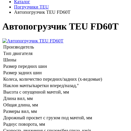
Каталог
Погрузчики TEU
Автопогрузчик TEU FD60T
Автопогрузчик TEU FD60T
Производитель
Тип двигателя
Шины
Размер передних шин
Размер задних шин
Колеса, количество передних/задних (х-ведомые)
Наклон мачты/каретки вперед/назад,°
Высота с опущенной мачтой, мм
Длина вил, мм
Общая длина, мм
Размеры вил, мм
Дорожный просвет с грузом под мачтой, мм
Радиус поворота, мм
Скорость движения с грузом/без груза, км/ч