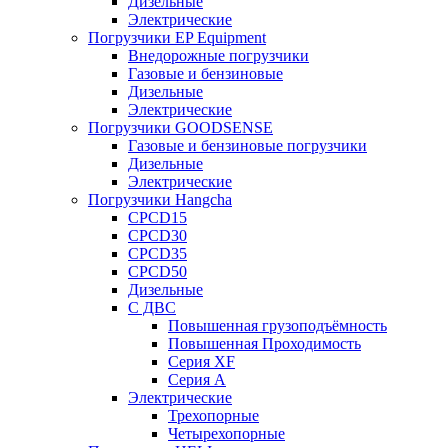
Дизельные
Электрические
Погрузчики EP Equipment
Внедорожные погрузчики
Газовые и бензиновые
Дизельные
Электрические
Погрузчики GOODSENSE
Газовые и бензиновые погрузчики
Дизельные
Электрические
Погрузчики Hangcha
CPCD15
CPCD30
CPCD35
CPCD50
Дизельные
С ДВС
Повышенная грузоподъёмность
Повышенная Проходимость
Серия XF
Серия А
Электрические
Трехопорные
Четырехопорные