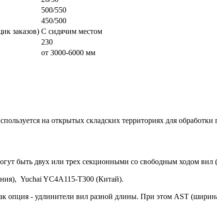
500/550
450/500
ик заказов)
С сидячим местом
230
от 3000-6000 мм
ользуется на открытых складских территориях для обработки г
могут быть двух или трех секционными со свободным ходом вил 
ния), Yuchai YC4A115-T300 (Китай).
как опция - удлинители вил разной длины. При этом AST (шири