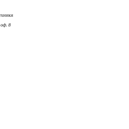
ехники
 оф. 8